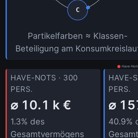
C
Partikelfarben ≈ Klassen-
Beteiligung am Konsumkreislau
Have-Not
HAVE-NOTS · 300
HAVE-S
PERS.
PERS.
⌀ 10.1 k €
⌀ 15
1.3% des
39.7% 
Gesamtvermögens
Gesamt