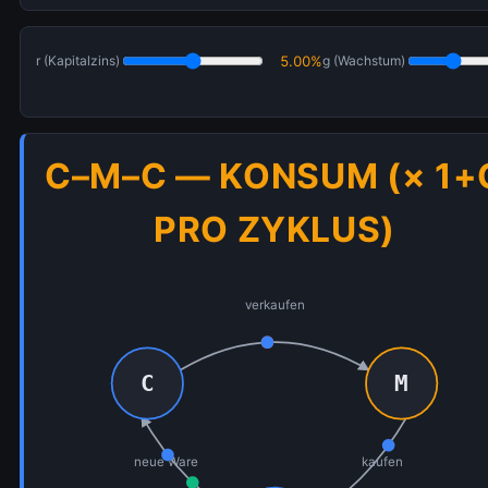
r (Kapitalzins)
5.00%
g (Wachstum)
C–M–C — KONSUM (× 1+
PRO ZYKLUS)
verkaufen
C
M
neue Ware
kaufen